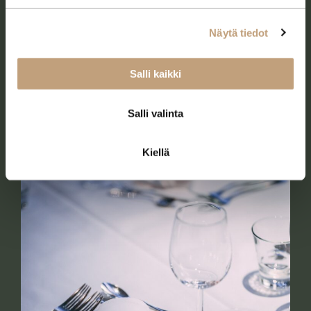
Näytä tiedot
Salli kaikki
Buffetit
Salli valinta
Tutustu tarkemmin
Kiellä