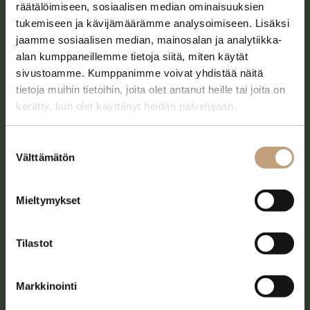
räätälöimiseen, sosiaalisen median ominaisuuksien
tukemiseen ja kävijämäärämme analysoimiseen. Lisäksi
jaamme sosiaalisen median, mainosalan ja analytiikka-
alan kumppaneillemme tietoja siitä, miten käytät
sivustoamme. Kumppanimme voivat yhdistää näitä
tietoja muihin tietoihin, joita olet antanut heille tai joita on
kerätty, kun olet käyttänyt heidän palvelujaan.
Suostumuksen
Välttämätön
valinta
Juhlamenut
Mieltymykset
Tutustu tarkemmin
Tilastot
Markkinointi