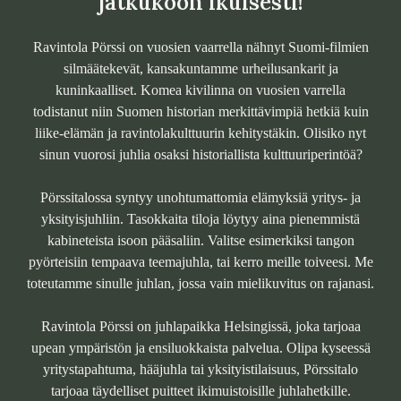
jatkukoon ikuisesti!
Ravintola Pörssi on vuosien vaarrella nähnyt Suomi-filmien
silmäätekevät, kansakuntamme urheilusankarit ja
kuninkaalliset. Komea kivilinna on vuosien varrella
todistanut niin Suomen historian merkittävimpiä hetkiä kuin
liike-elämän ja ravintolakulttuurin kehitystäkin. Olisiko nyt
sinun vuorosi juhlia osaksi historiallista kulttuuriperintöä?
Pörssitalossa syntyy unohtumattomia elämyksiä yritys- ja
yksityisjuhliin. Tasokkaita tiloja löytyy aina pienemmistä
kabineteista isoon pääsaliin. Valitse esimerkiksi tangon
pyörteisiin tempaava teemajuhla, tai kerro meille toiveesi. Me
toteutamme sinulle juhlan, jossa vain mielikuvitus on rajanasi.
Ravintola Pörssi on juhlapaikka Helsingissä, joka tarjoaa
upean ympäristön ja ensiluokkaista palvelua. Olipa kyseessä
yritystapahtuma, hääjuhla tai yksityistilaisuus, Pörssitalo
tarjoaa täydelliset puitteet ikimuistoisille juhlahetkille.