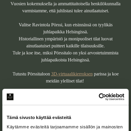
Vuosien kokemuksella ja ammattitaitoisella henkilökunnalla
varmistamme, että juhlistasi tulee ainutlaatuiset.
Valitse Ravintola Pörssi, kun etsinnässä on tyylikäs
juhlapaikka Helsingissä.
Historiallinen ympäristö ja monipuoliset tilat luovat
ainutlaatuiset puitteet kaikille tilaisuuksille.
Tule ja koe itse, miksi Pörssitalo on yksi arvostetuimmista
juhlapaikoista Helsingissä.
Tutustu Pörssitaloon
3D-virtuaalikierroksen
parissa ja koe
meidän ylelliset tilat!
Pyydä tarjous
Esiintyjät tilaisuuteesi
Toimitusehdot
Tämä sivusto käyttää evästeitä
Käytämme evästeitä tarjoamamme sisällön ja mainosten