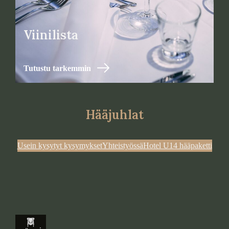
Viinilista
Tutustu tarkemmin
Hääjuhlat
Usein kysytyt kysymykset
Yhteistyössä
Hotel U14 hääpaketti