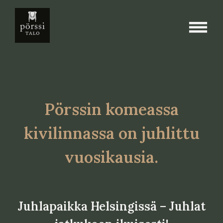
Skip
Juhlat
to
content
ja
tilaisuudet
Pörssin komeassa
kivilinnassa on juhlittu
vuosikausia
.
Juhlapaikka Helsingissä – Juhlat