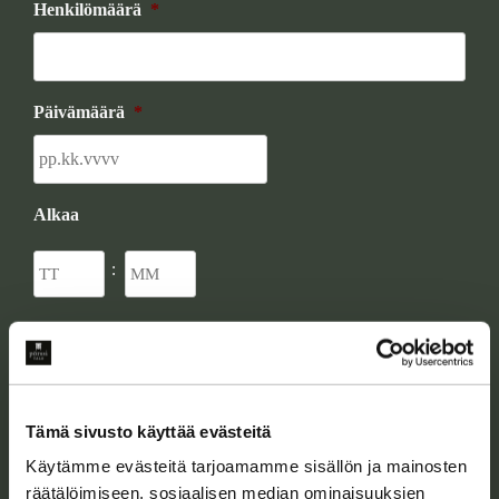
Henkilömäärä
*
Päivämäärä
*
Alkaa
Tunnit
Minuutit
:
Loppuu
Tunnit
Minuutit
:
Tämä sivusto käyttää evästeitä
Nimi
*
Käytämme evästeitä tarjoamamme sisällön ja mainosten
räätälöimiseen, sosiaalisen median ominaisuuksien