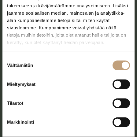
tukemiseen ja kävijämäärämme analysoimiseen. Lisäksi
Etunimi
jaamme sosiaalisen median, mainosalan ja analytiikka-
alan kumppaneillemme tietoja siitä, miten käytät
sivustoamme. Kumppanimme voivat yhdistää näitä
Sukunimi
tietoja muihin tietoihin, joita olet antanut heille tai joita on
kerätty, kun olet käyttänyt heidän palvelujaan.
Sähköposti
*
Suostumuksen
Välttämätön
valinta
Puhelin
*
Mieltymykset
Yritys
Tilastot
Markkinointi
L
Lisää yrityksen laskutustiedot
i