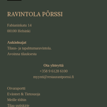
d
o
RAVINTOLA PÖRSSI
t
Fabianinkatu 14
00100 Helsinki
Aukioloajat
Tilaus- ja tapahtumaravintola.
Avoinna tilauksesta
Ota yhteyttä
+358 9 6128 6100
myynti@restaurantporssi.fi
Oivaraportti
Evästeet & Tietosuoja
Meille töihin
Tilaa uutiskirje