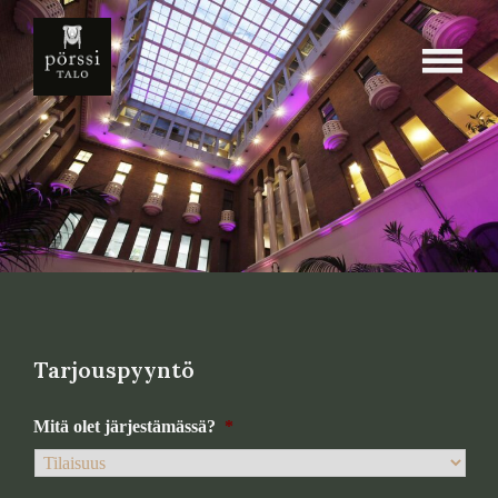
Skip
Tarjouspyyntö
to
content
Tarjouspyyntö
Mitä olet järjestämässä?
*